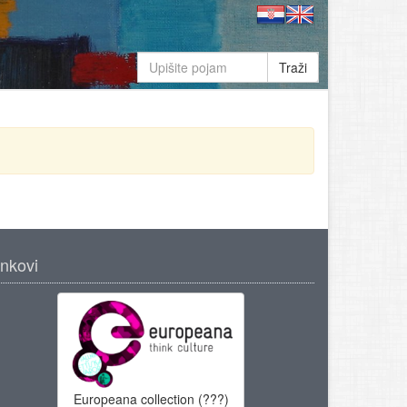
Traži
inkovi
Europeana collection (???)