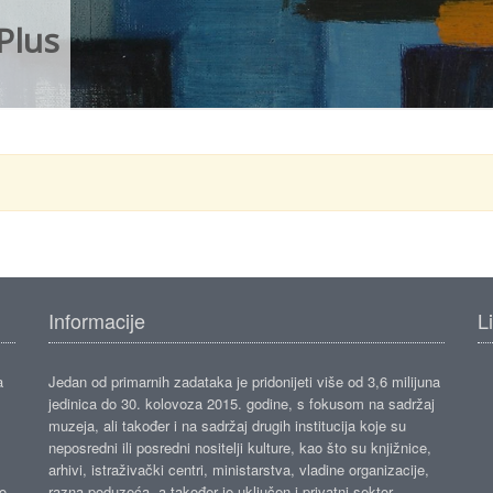
Plus
Informacije
L
a
Jedan od primarnih zadataka je pridonijeti više od 3,6 milijuna
jedinica do 30. kolovoza 2015. godine, s fokusom na sadržaj
muzeja, ali također i na sadržaj drugih institucija koje su
neposredni ili posredni nositelji kulture, kao što su knjižnice,
arhivi, istraživački centri, ministarstva, vladine organizacije,
ko
razna poduzeća, a također je uključen i privatni sektor.