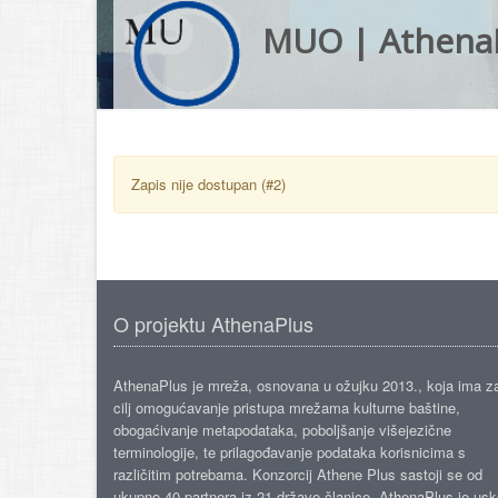
MUO | Athena
Zapis nije dostupan (#2)
O projektu AthenaPlus
AthenaPlus je mreža, osnovana u ožujku 2013., koja ima z
cilj omogućavanje pristupa mrežama kulturne baštine,
obogaćivanje metapodataka, poboljšanje višejezične
terminologije, te prilagođavanje podataka korisnicima s
različitim potrebama. Konzorcij Athene Plus sastoji se od
ukupno 40 partnera iz 21 države članice. AthenaPlus je us