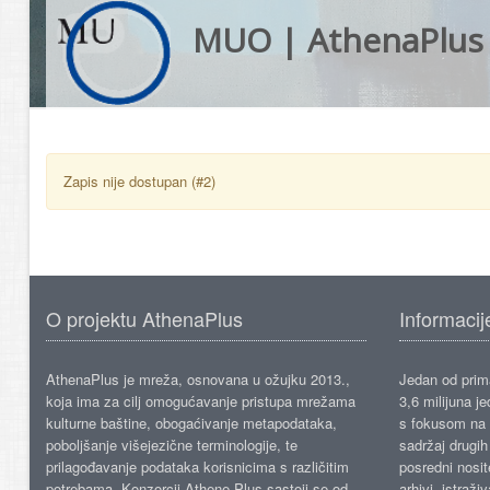
MUO | AthenaPlus
Zapis nije dostupan (#2)
O projektu AthenaPlus
Informacij
AthenaPlus je mreža, osnovana u ožujku 2013.,
Jedan od prima
koja ima za cilj omogućavanje pristupa mrežama
3,6 milijuna j
kulturne baštine, obogaćivanje metapodataka,
s fokusom na s
poboljšanje višejezične terminologije, te
sadržaj drugih 
prilagođavanje podataka korisnicima s različitim
posredni nosite
potrebama. Konzorcij Athene Plus sastoji se od
arhivi, istraži