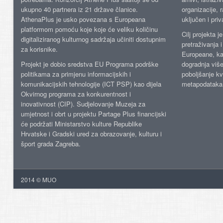
ukupno 40 partnera iz 21 države članice.
organizacije, 
AthenaPlus je usko povezana s Europeana
uključen i priv
platformom pomoću koje koje će veliku količinu
Cilj projekta 
digitaliziranog kulturnog sadržaja učiniti dostupnim
pretraživanja 
za korisnike.
Europeane, kao
Projekt je dobio sredstva EU Programa podrške
dogradnja više
politikama za primjenu informacijskih i
poboljšanje kv
komunikacijskih tehnologije (ICT PSP) kao dijela
metapodataka
Okvirnog programa za konkurentnost i
inovativnost (CIP). Sudjelovanje Muzeja za
umjetnost i obrt u projektu Partage Plus financijski
će podržati Ministarstvo kulture Republike
Hrvatske i Gradski ured za obrazovanje, kulturu i
šport grada Zagreba.
2014 © MUO