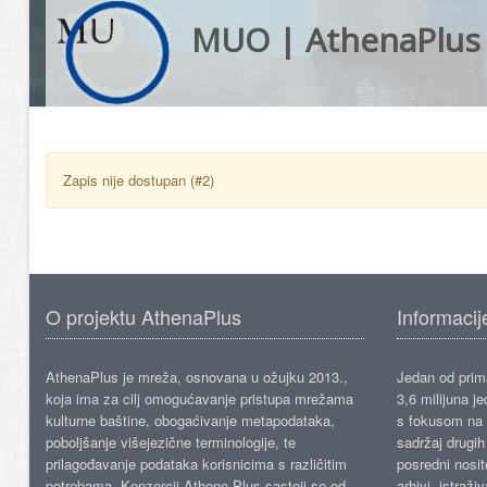
MUO | AthenaPlus
Zapis nije dostupan (#2)
O projektu AthenaPlus
Informacij
AthenaPlus je mreža, osnovana u ožujku 2013.,
Jedan od prima
koja ima za cilj omogućavanje pristupa mrežama
3,6 milijuna j
kulturne baštine, obogaćivanje metapodataka,
s fokusom na s
poboljšanje višejezične terminologije, te
sadržaj drugih 
prilagođavanje podataka korisnicima s različitim
posredni nosite
potrebama. Konzorcij Athene Plus sastoji se od
arhivi, istraži