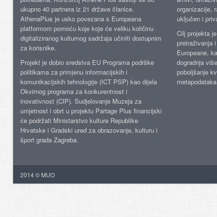
ukupno 40 partnera iz 21 države članice.
organizacije, 
AthenaPlus je usko povezana s Europeana
uključen i priv
platformom pomoću koje koje će veliku količinu
Cilj projekta 
digitaliziranog kulturnog sadržaja učiniti dostupnim
pretraživanja 
za korisnike.
Europeane, kao
Projekt je dobio sredstva EU Programa podrške
dogradnja više
politikama za primjenu informacijskih i
poboljšanje kv
komunikacijskih tehnologije (ICT PSP) kao dijela
metapodataka
Okvirnog programa za konkurentnost i
inovativnost (CIP). Sudjelovanje Muzeja za
umjetnost i obrt u projektu Partage Plus financijski
će podržati Ministarstvo kulture Republike
Hrvatske i Gradski ured za obrazovanje, kulturu i
šport grada Zagreba.
2014 © MUO