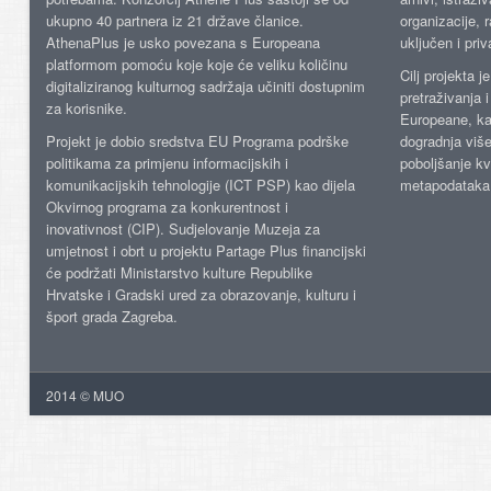
ukupno 40 partnera iz 21 države članice.
organizacije, 
AthenaPlus je usko povezana s Europeana
uključen i priv
platformom pomoću koje koje će veliku količinu
Cilj projekta 
digitaliziranog kulturnog sadržaja učiniti dostupnim
pretraživanja 
za korisnike.
Europeane, kao
Projekt je dobio sredstva EU Programa podrške
dogradnja više
politikama za primjenu informacijskih i
poboljšanje kv
komunikacijskih tehnologije (ICT PSP) kao dijela
metapodataka
Okvirnog programa za konkurentnost i
inovativnost (CIP). Sudjelovanje Muzeja za
umjetnost i obrt u projektu Partage Plus financijski
će podržati Ministarstvo kulture Republike
Hrvatske i Gradski ured za obrazovanje, kulturu i
šport grada Zagreba.
2014 © MUO