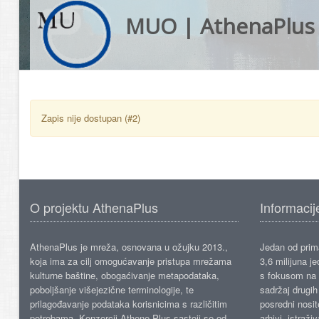
MUO | AthenaPlus
Zapis nije dostupan (#2)
O projektu AthenaPlus
Informacij
AthenaPlus je mreža, osnovana u ožujku 2013.,
Jedan od prima
koja ima za cilj omogućavanje pristupa mrežama
3,6 milijuna j
kulturne baštine, obogaćivanje metapodataka,
s fokusom na s
poboljšanje višejezične terminologije, te
sadržaj drugih 
prilagođavanje podataka korisnicima s različitim
posredni nosite
potrebama. Konzorcij Athene Plus sastoji se od
arhivi, istraži