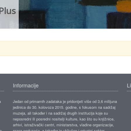
Plus
Informacije
L
a
Jedan od primarnih zadataka je pridonijeti više od 3,6 milijuna
jedinica do 30. kolovoza 2015. godine, s fokusom na sadržaj
muzeja, ali također i na sadržaj drugih institucija koje su
neposredni ili posredni nositelji kulture, kao što su knjižnice,
arhivi, istraživački centri, ministarstva, vladine organizacije,
ko
razna poduzeća, a također je uključen i privatni sektor.