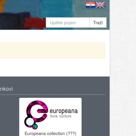
Traži
inkovi
Europeana collection (???)