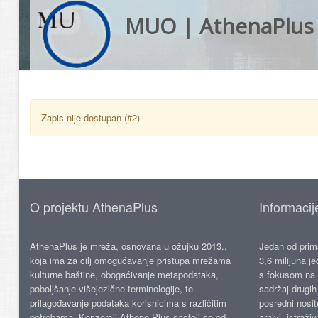
MUO | AthenaPlus
Zapis nije dostupan (#2)
O projektu AthenaPlus
Informacij
AthenaPlus je mreža, osnovana u ožujku 2013.,
Jedan od prima
koja ima za cilj omogućavanje pristupa mrežama
3,6 milijuna j
kulturne baštine, obogaćivanje metapodataka,
s fokusom na s
poboljšanje višejezične terminologije, te
sadržaj drugih 
prilagođavanje podataka korisnicima s različitim
posredni nosite
potrebama. Konzorcij Athene Plus sastoji se od
arhivi, istraži