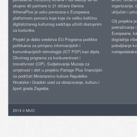
ukupno 40 partnera iz 21 države članice.
organizacije, 
AthenaPlus je usko povezana s Europeana
uključen i priv
platformom pomoću koje koje će veliku količinu
Cilj projekta 
digitaliziranog kulturnog sadržaja učiniti dostupnim
pretraživanja 
za korisnike.
Europeane, kao
Projekt je dobio sredstva EU Programa podrške
dogradnja više
politikama za primjenu informacijskih i
poboljšanje kv
komunikacijskih tehnologije (ICT PSP) kao dijela
metapodataka
Okvirnog programa za konkurentnost i
inovativnost (CIP). Sudjelovanje Muzeja za
umjetnost i obrt u projektu Partage Plus financijski
će podržati Ministarstvo kulture Republike
Hrvatske i Gradski ured za obrazovanje, kulturu i
šport grada Zagreba.
2014 © MUO