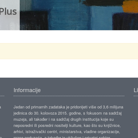
Plus
Informacije
L
a
Jedan od primarnih zadataka je pridonijeti više od 3,6 milijuna
jedinica do 30. kolovoza 2015. godine, s fokusom na sadržaj
muzeja, ali također i na sadržaj drugih institucija koje su
neposredni ili posredni nositelji kulture, kao što su knjižnice,
arhivi, istraživački centri, ministarstva, vladine organizacije,
ko
razna poduzeća, a također je uključen i privatni sektor.