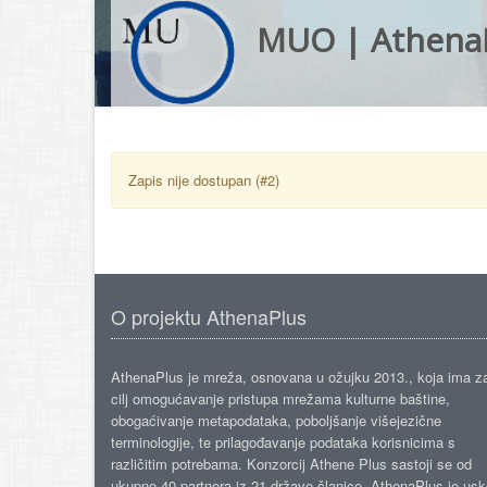
MUO | Athena
Zapis nije dostupan (#2)
O projektu AthenaPlus
AthenaPlus je mreža, osnovana u ožujku 2013., koja ima z
cilj omogućavanje pristupa mrežama kulturne baštine,
obogaćivanje metapodataka, poboljšanje višejezične
terminologije, te prilagođavanje podataka korisnicima s
različitim potrebama. Konzorcij Athene Plus sastoji se od
ukupno 40 partnera iz 21 države članice. AthenaPlus je us