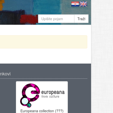
Traži
inkovi
Europeana collection (???)