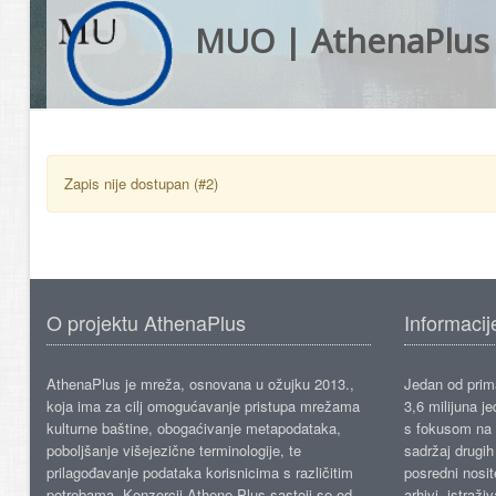
MUO | AthenaPlus
Zapis nije dostupan (#2)
O projektu AthenaPlus
Informacij
AthenaPlus je mreža, osnovana u ožujku 2013.,
Jedan od prima
koja ima za cilj omogućavanje pristupa mrežama
3,6 milijuna j
kulturne baštine, obogaćivanje metapodataka,
s fokusom na s
poboljšanje višejezične terminologije, te
sadržaj drugih 
prilagođavanje podataka korisnicima s različitim
posredni nosite
potrebama. Konzorcij Athene Plus sastoji se od
arhivi, istraži