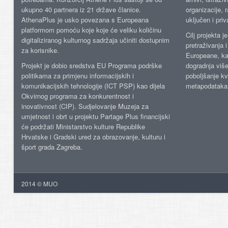
ukupno 40 partnera iz 21 države članice.
organizacije, 
AthenaPlus je usko povezana s Europeana
uključen i priv
platformom pomoću koje koje će veliku količinu
Cilj projekta 
digitaliziranog kulturnog sadržaja učiniti dostupnim
pretraživanja 
za korisnike.
Europeane, kao
Projekt je dobio sredstva EU Programa podrške
dogradnja više
politikama za primjenu informacijskih i
poboljšanje kv
komunikacijskih tehnologije (ICT PSP) kao dijela
metapodataka
Okvirnog programa za konkurentnost i
inovativnost (CIP). Sudjelovanje Muzeja za
umjetnost i obrt u projektu Partage Plus financijski
će podržati Ministarstvo kulture Republike
Hrvatske i Gradski ured za obrazovanje, kulturu i
šport grada Zagreba.
2014 © MUO