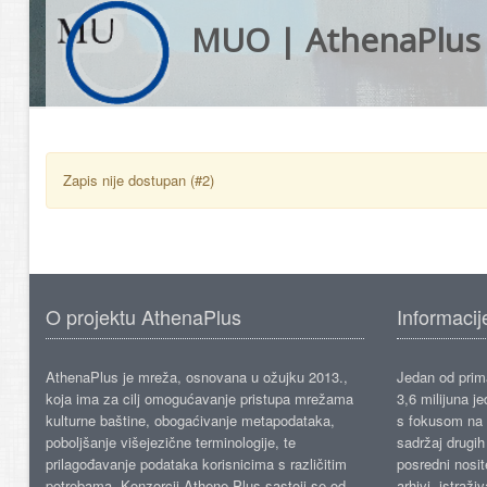
MUO | AthenaPlus
Zapis nije dostupan (#2)
O projektu AthenaPlus
Informacij
AthenaPlus je mreža, osnovana u ožujku 2013.,
Jedan od prima
koja ima za cilj omogućavanje pristupa mrežama
3,6 milijuna j
kulturne baštine, obogaćivanje metapodataka,
s fokusom na s
poboljšanje višejezične terminologije, te
sadržaj drugih 
prilagođavanje podataka korisnicima s različitim
posredni nosite
potrebama. Konzorcij Athene Plus sastoji se od
arhivi, istraži