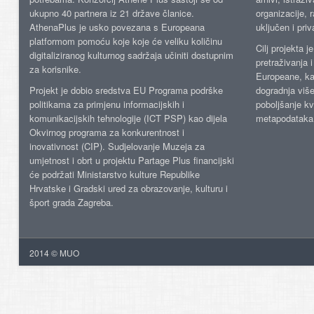
ukupno 40 partnera iz 21 države članice.
organizacije, 
AthenaPlus je usko povezana s Europeana
uključen i priv
platformom pomoću koje koje će veliku količinu
Cilj projekta 
digitaliziranog kulturnog sadržaja učiniti dostupnim
pretraživanja 
za korisnike.
Europeane, kao
Projekt je dobio sredstva EU Programa podrške
dogradnja više
politikama za primjenu informacijskih i
poboljšanje kv
komunikacijskih tehnologije (ICT PSP) kao dijela
metapodataka
Okvirnog programa za konkurentnost i
inovativnost (CIP). Sudjelovanje Muzeja za
umjetnost i obrt u projektu Partage Plus financijski
će podržati Ministarstvo kulture Republike
Hrvatske i Gradski ured za obrazovanje, kulturu i
šport grada Zagreba.
2014 © MUO