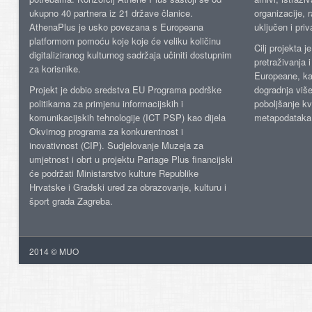
ukupno 40 partnera iz 21 države članice.
organizacije, 
AthenaPlus je usko povezana s Europeana
uključen i priv
platformom pomoću koje koje će veliku količinu
Cilj projekta 
digitaliziranog kulturnog sadržaja učiniti dostupnim
pretraživanja 
za korisnike.
Europeane, kao
Projekt je dobio sredstva EU Programa podrške
dogradnja više
politikama za primjenu informacijskih i
poboljšanje kv
komunikacijskih tehnologije (ICT PSP) kao dijela
metapodataka
Okvirnog programa za konkurentnost i
inovativnost (CIP). Sudjelovanje Muzeja za
umjetnost i obrt u projektu Partage Plus financijski
će podržati Ministarstvo kulture Republike
Hrvatske i Gradski ured za obrazovanje, kulturu i
šport grada Zagreba.
2014 © MUO