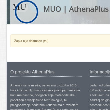
MUO | AthenaPlus
Zapis nije dostupan (#2)
O projektu AthenaPlus
Informacij
AthenaPlus je mreža, osnovana u ožujku 2013.,
Jedan od prima
koja ima za cilj omogućavanje pristupa mrežama
3,6 milijuna j
kulturne baštine, obogaćivanje metapodataka,
s fokusom na s
poboljšanje višejezične terminologije, te
sadržaj drugih 
prilagođavanje podataka korisnicima s različitim
posredni nosite
potrebama. Konzorcij Athene Plus sastoji se od
arhivi, istraži