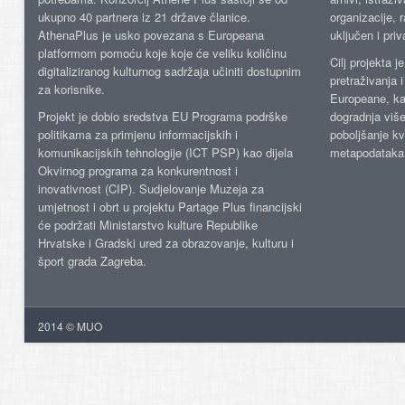
ukupno 40 partnera iz 21 države članice.
organizacije, 
AthenaPlus je usko povezana s Europeana
uključen i priv
platformom pomoću koje koje će veliku količinu
Cilj projekta 
digitaliziranog kulturnog sadržaja učiniti dostupnim
pretraživanja 
za korisnike.
Europeane, kao
Projekt je dobio sredstva EU Programa podrške
dogradnja više
politikama za primjenu informacijskih i
poboljšanje kv
komunikacijskih tehnologije (ICT PSP) kao dijela
metapodataka
Okvirnog programa za konkurentnost i
inovativnost (CIP). Sudjelovanje Muzeja za
umjetnost i obrt u projektu Partage Plus financijski
će podržati Ministarstvo kulture Republike
Hrvatske i Gradski ured za obrazovanje, kulturu i
šport grada Zagreba.
2014 © MUO