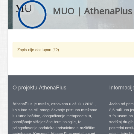
MUO | AthenaPlus
Zapis nije dostupan (#2)
O projektu AthenaPlus
Informacij
AthenaPlus je mreža, osnovana u ožujku 2013.,
Jedan od prima
koja ima za cilj omogućavanje pristupa mrežama
3,6 milijuna j
kulturne baštine, obogaćivanje metapodataka,
s fokusom na s
poboljšanje višejezične terminologije, te
sadržaj drugih 
prilagođavanje podataka korisnicima s različitim
posredni nosite
potrebama. Konzorcij Athene Plus sastoji se od
arhivi, istraži