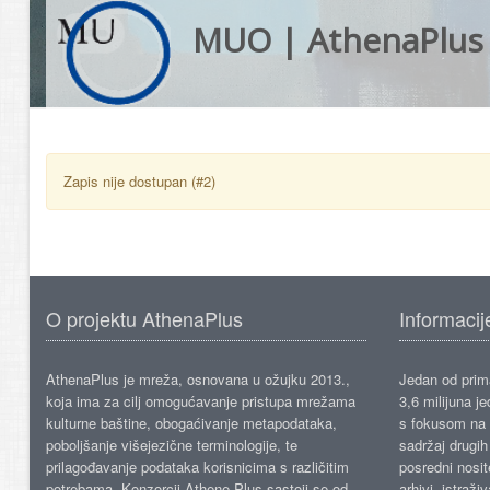
MUO | AthenaPlus
Zapis nije dostupan (#2)
O projektu AthenaPlus
Informacij
AthenaPlus je mreža, osnovana u ožujku 2013.,
Jedan od prima
koja ima za cilj omogućavanje pristupa mrežama
3,6 milijuna j
kulturne baštine, obogaćivanje metapodataka,
s fokusom na s
poboljšanje višejezične terminologije, te
sadržaj drugih 
prilagođavanje podataka korisnicima s različitim
posredni nosite
potrebama. Konzorcij Athene Plus sastoji se od
arhivi, istraži