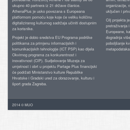
ukupno 40 partnera iz 21 države članice.
organizacije, 
AthenaPlus je usko povezana s Europeana
uključen i priv
platformom pomoću koje koje će veliku količinu
Cilj projekta 
digitaliziranog kulturnog sadržaja učiniti dostupnim
pretraživanja 
za korisnike.
Europeane, kao
Projekt je dobio sredstva EU Programa podrške
dogradnja više
politikama za primjenu informacijskih i
poboljšanje kv
komunikacijskih tehnologije (ICT PSP) kao dijela
metapodataka
Okvirnog programa za konkurentnost i
inovativnost (CIP). Sudjelovanje Muzeja za
umjetnost i obrt u projektu Partage Plus financijski
će podržati Ministarstvo kulture Republike
Hrvatske i Gradski ured za obrazovanje, kulturu i
šport grada Zagreba.
2014 © MUO