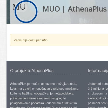
MUO | AthenaPlus
Zapis nije dostupan (#2)
O projektu AthenaPlus
Informacij
AthenaPlus je mreža, osnovana u ožujku 2013.,
Jedan od prima
koja ima za cilj omogućavanje pristupa mrežama
3,6 milijuna j
kulturne baštine, obogaćivanje metapodataka,
s fokusom na s
poboljšanje višejezične terminologije, te
sadržaj drugih 
prilagođavanje podataka korisnicima s različitim
posredni nosite
potrebama. Konzorcij Athene Plus sastoji se od
arhivi, istraži