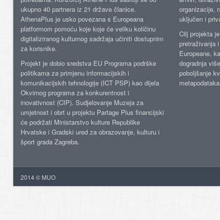
ukupno 40 partnera iz 21 države članice.
organizacije, 
AthenaPlus je usko povezana s Europeana
uključen i priv
platformom pomoću koje koje će veliku količinu
Cilj projekta 
digitaliziranog kulturnog sadržaja učiniti dostupnim
pretraživanja 
za korisnike.
Europeane, kao
Projekt je dobio sredstva EU Programa podrške
dogradnja više
politikama za primjenu informacijskih i
poboljšanje kv
komunikacijskih tehnologije (ICT PSP) kao dijela
metapodataka
Okvirnog programa za konkurentnost i
inovativnost (CIP). Sudjelovanje Muzeja za
umjetnost i obrt u projektu Partage Plus financijski
će podržati Ministarstvo kulture Republike
Hrvatske i Gradski ured za obrazovanje, kulturu i
šport grada Zagreba.
2014 © MUO