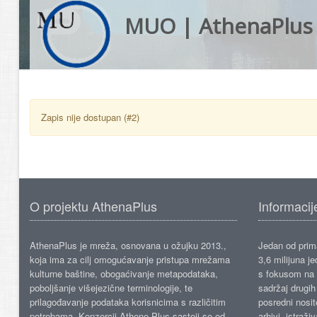
MUO | AthenaPlus
Zapis nije dostupan (#2)
O projektu AthenaPlus
Informacij
AthenaPlus je mreža, osnovana u ožujku 2013.,
Jedan od prima
koja ima za cilj omogućavanje pristupa mrežama
3,6 milijuna j
kulturne baštine, obogaćivanje metapodataka,
s fokusom na s
poboljšanje višejezične terminologije, te
sadržaj drugih 
prilagođavanje podataka korisnicima s različitim
posredni nosite
potrebama. Konzorcij Athene Plus sastoji se od
arhivi, istraži