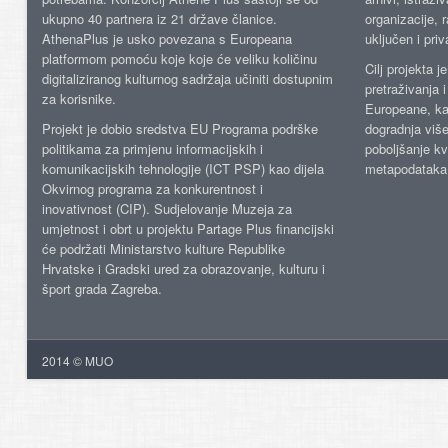
ukupno 40 partnera iz 21 države članice.
organizacije, 
AthenaPlus je usko povezana s Europeana
uključen i priv
platformom pomoću koje koje će veliku količinu
Cilj projekta 
digitaliziranog kulturnog sadržaja učiniti dostupnim
pretraživanja 
za korisnike.
Europeane, kao
Projekt je dobio sredstva EU Programa podrške
dogradnja više
politikama za primjenu informacijskih i
poboljšanje kv
komunikacijskih tehnologije (ICT PSP) kao dijela
metapodataka
Okvirnog programa za konkurentnost i
inovativnost (CIP). Sudjelovanje Muzeja za
umjetnost i obrt u projektu Partage Plus financijski
će podržati Ministarstvo kulture Republike
Hrvatske i Gradski ured za obrazovanje, kulturu i
šport grada Zagreba.
2014 © MUO