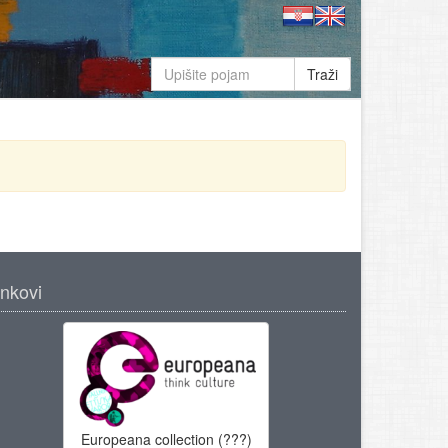
Traži
inkovi
Europeana collection (???)