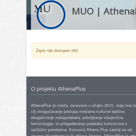
MUO | Athena
Zapis nije dostupan (#2)
O projektu AthenaPlus
AthenaPlus je mreža, osnovana u ožujku 2013., koja ima z
cilj omogućavanje pristupa mrežama kulturne baštine,
obogaćivanje metapodataka, poboljšanje višejezične
terminologije, te prilagođavanje podataka korisnicima s
različitim potrebama. Konzorcij Athene Plus sastoji se od
ukupno 40 partnera iz 21 države članice. AthenaPlus je us