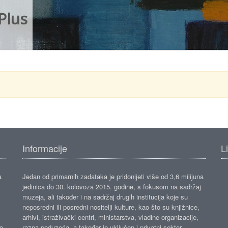
Plus
Informacije
L
a
Jedan od primarnih zadataka je pridonijeti više od 3,6 milijuna
jedinica do 30. kolovoza 2015. godine, s fokusom na sadržaj
muzeja, ali također i na sadržaj drugih institucija koje su
neposredni ili posredni nositelji kulture, kao što su knjižnice,
arhivi, istraživački centri, ministarstva, vladine organizacije,
ko
razna poduzeća, a također je uključen i privatni sektor.