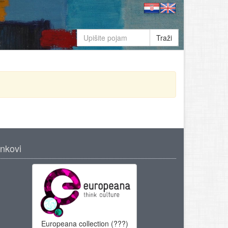
Traži
inkovi
Europeana collection (???)