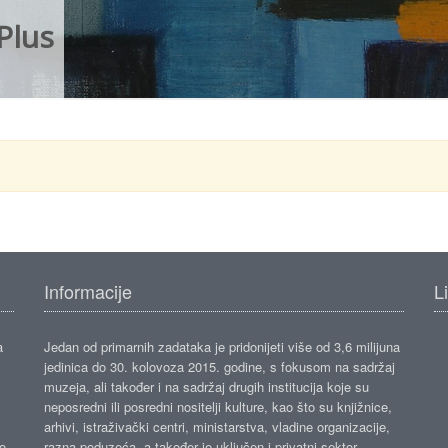
Plus
Informacije
L
a
Jedan od primarnih zadataka je pridonijeti više od 3,6 milijuna
jedinica do 30. kolovoza 2015. godine, s fokusom na sadržaj
muzeja, ali također i na sadržaj drugih institucija koje su
neposredni ili posredni nositelji kulture, kao što su knjižnice,
arhivi, istraživački centri, ministarstva, vladine organizacije,
ko
razna poduzeća, a također je uključen i privatni sektor.