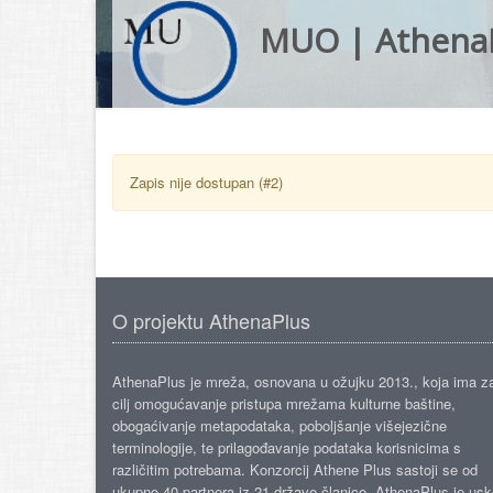
MUO | Athena
Zapis nije dostupan (#2)
O projektu AthenaPlus
AthenaPlus je mreža, osnovana u ožujku 2013., koja ima z
cilj omogućavanje pristupa mrežama kulturne baštine,
obogaćivanje metapodataka, poboljšanje višejezične
terminologije, te prilagođavanje podataka korisnicima s
različitim potrebama. Konzorcij Athene Plus sastoji se od
ukupno 40 partnera iz 21 države članice. AthenaPlus je us