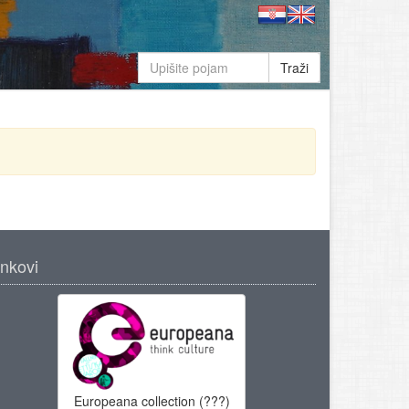
Traži
inkovi
Europeana collection (???)