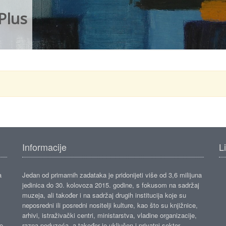
Plus
Informacije
L
a
Jedan od primarnih zadataka je pridonijeti više od 3,6 milijuna
jedinica do 30. kolovoza 2015. godine, s fokusom na sadržaj
muzeja, ali također i na sadržaj drugih institucija koje su
neposredni ili posredni nositelji kulture, kao što su knjižnice,
arhivi, istraživački centri, ministarstva, vladine organizacije,
ko
razna poduzeća, a također je uključen i privatni sektor.