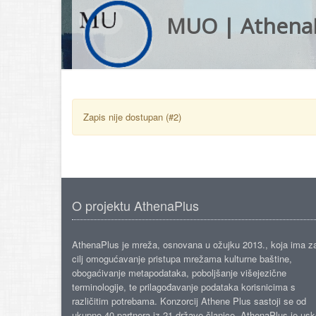
MUO | Athena
Zapis nije dostupan (#2)
O projektu AthenaPlus
AthenaPlus je mreža, osnovana u ožujku 2013., koja ima z
cilj omogućavanje pristupa mrežama kulturne baštine,
obogaćivanje metapodataka, poboljšanje višejezične
terminologije, te prilagođavanje podataka korisnicima s
različitim potrebama. Konzorcij Athene Plus sastoji se od
ukupno 40 partnera iz 21 države članice. AthenaPlus je us