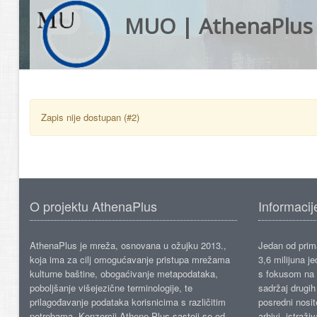
MUO | AthenaPlus
Zapis nije dostupan (#2)
O projektu AthenaPlus
Informacij
AthenaPlus je mreža, osnovana u ožujku 2013.,
Jedan od prima
koja ima za cilj omogućavanje pristupa mrežama
3,6 milijuna j
kulturne baštine, obogaćivanje metapodataka,
s fokusom na s
poboljšanje višejezične terminologije, te
sadržaj drugih 
prilagođavanje podataka korisnicima s različitim
posredni nosite
potrebama. Konzorcij Athene Plus sastoji se od
arhivi, istraži