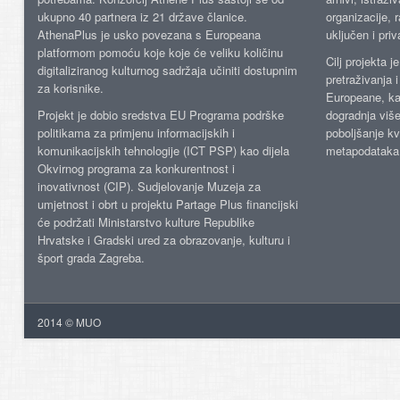
ukupno 40 partnera iz 21 države članice.
organizacije, 
AthenaPlus je usko povezana s Europeana
uključen i priv
platformom pomoću koje koje će veliku količinu
Cilj projekta 
digitaliziranog kulturnog sadržaja učiniti dostupnim
pretraživanja 
za korisnike.
Europeane, kao
Projekt je dobio sredstva EU Programa podrške
dogradnja više
politikama za primjenu informacijskih i
poboljšanje kv
komunikacijskih tehnologije (ICT PSP) kao dijela
metapodataka
Okvirnog programa za konkurentnost i
inovativnost (CIP). Sudjelovanje Muzeja za
umjetnost i obrt u projektu Partage Plus financijski
će podržati Ministarstvo kulture Republike
Hrvatske i Gradski ured za obrazovanje, kulturu i
šport grada Zagreba.
2014 © MUO