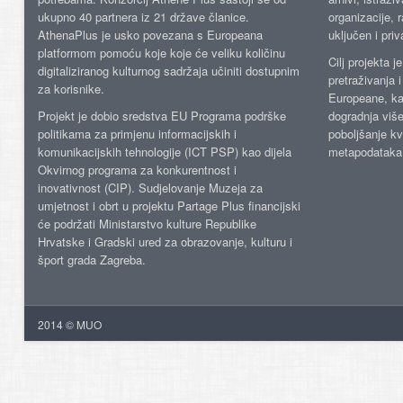
ukupno 40 partnera iz 21 države članice.
organizacije, 
AthenaPlus je usko povezana s Europeana
uključen i priv
platformom pomoću koje koje će veliku količinu
Cilj projekta 
digitaliziranog kulturnog sadržaja učiniti dostupnim
pretraživanja 
za korisnike.
Europeane, kao
Projekt je dobio sredstva EU Programa podrške
dogradnja više
politikama za primjenu informacijskih i
poboljšanje kv
komunikacijskih tehnologije (ICT PSP) kao dijela
metapodataka
Okvirnog programa za konkurentnost i
inovativnost (CIP). Sudjelovanje Muzeja za
umjetnost i obrt u projektu Partage Plus financijski
će podržati Ministarstvo kulture Republike
Hrvatske i Gradski ured za obrazovanje, kulturu i
šport grada Zagreba.
2014 © MUO