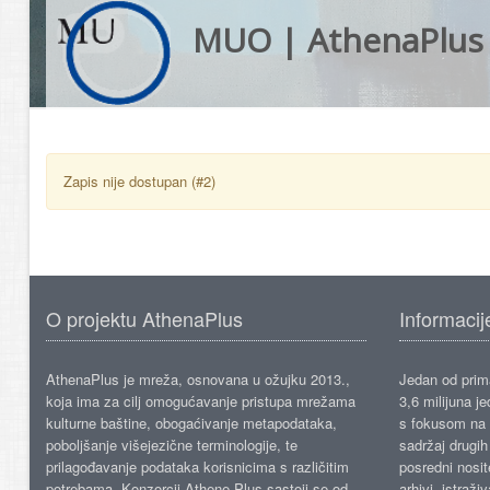
MUO | AthenaPlus
Zapis nije dostupan (#2)
O projektu AthenaPlus
Informacij
AthenaPlus je mreža, osnovana u ožujku 2013.,
Jedan od prima
koja ima za cilj omogućavanje pristupa mrežama
3,6 milijuna j
kulturne baštine, obogaćivanje metapodataka,
s fokusom na s
poboljšanje višejezične terminologije, te
sadržaj drugih 
prilagođavanje podataka korisnicima s različitim
posredni nosite
potrebama. Konzorcij Athene Plus sastoji se od
arhivi, istraži