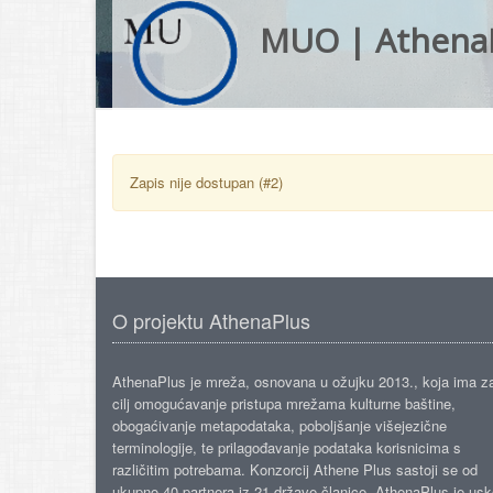
MUO | Athena
Zapis nije dostupan (#2)
O projektu AthenaPlus
AthenaPlus je mreža, osnovana u ožujku 2013., koja ima z
cilj omogućavanje pristupa mrežama kulturne baštine,
obogaćivanje metapodataka, poboljšanje višejezične
terminologije, te prilagođavanje podataka korisnicima s
različitim potrebama. Konzorcij Athene Plus sastoji se od
ukupno 40 partnera iz 21 države članice. AthenaPlus je us