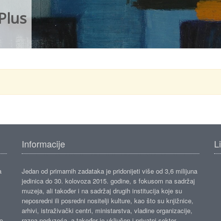
Plus
Informacije
L
a
Jedan od primarnih zadataka je pridonijeti više od 3,6 milijuna
jedinica do 30. kolovoza 2015. godine, s fokusom na sadržaj
muzeja, ali također i na sadržaj drugih institucija koje su
neposredni ili posredni nositelji kulture, kao što su knjižnice,
arhivi, istraživački centri, ministarstva, vladine organizacije,
ko
razna poduzeća, a također je uključen i privatni sektor.