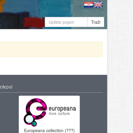
Traži
inkovi
Europeana collection (???)