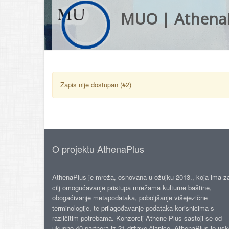
MUO | Athena
Zapis nije dostupan (#2)
O projektu AthenaPlus
AthenaPlus je mreža, osnovana u ožujku 2013., koja ima z
cilj omogućavanje pristupa mrežama kulturne baštine,
obogaćivanje metapodataka, poboljšanje višejezične
terminologije, te prilagođavanje podataka korisnicima s
različitim potrebama. Konzorcij Athene Plus sastoji se od
ukupno 40 partnera iz 21 države članice. AthenaPlus je us