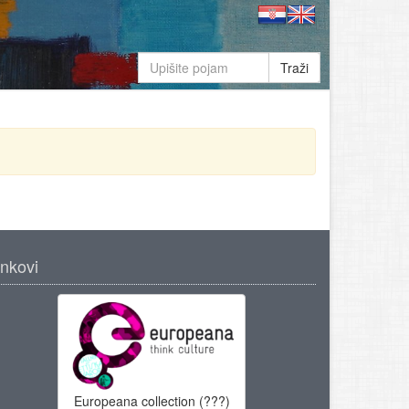
Traži
inkovi
Europeana collection (???)