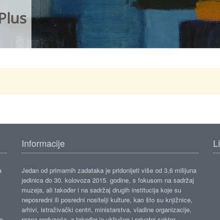
Plus
Informacije
L
a
Jedan od primarnih zadataka je pridonijeti više od 3,6 milijuna
jedinica do 30. kolovoza 2015. godine, s fokusom na sadržaj
muzeja, ali također i na sadržaj drugih institucija koje su
neposredni ili posredni nositelji kulture, kao što su knjižnice,
arhivi, istraživački centri, ministarstva, vladine organizacije,
ko
razna poduzeća, a također je uključen i privatni sektor.