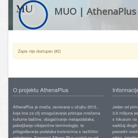
MUO | AthenaPlus
Zapis nije dostupan (#2)
O projektu AthenaPlus
Informacij
AthenaPlus je mreža, osnovana u ožujku 2013.,
Jedan od prima
koja ima za cilj omogućavanje pristupa mrežama
3,6 milijuna j
kulturne baštine, obogaćivanje metapodataka,
s fokusom na s
poboljšanje višejezične terminologije, te
sadržaj drugih 
prilagođavanje podataka korisnicima s različitim
posredni nosite
potrebama. Konzorcij Athene Plus sastoji se od
arhivi, istraži