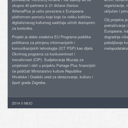
ukupno 40 partnera iz 21 države članice.
organizacije, 
AthenaPlus je usko povezana s Europeana
uključen i priv
platformom pomoću koje koje će veliku količinu
Cilj projekta 
digitaliziranog kulturnog sadržaja učiniti dostupnim
pretraživanja 
za korisnike.
Europeane, kao
Projekt je dobio sredstva EU Programa podrške
dogradnja više
politikama za primjenu informacijskih i
poboljšanje kv
komunikacijskih tehnologije (ICT PSP) kao dijela
metapodataka
Okvirnog programa za konkurentnost i
inovativnost (CIP). Sudjelovanje Muzeja za
umjetnost i obrt u projektu Partage Plus financijski
će podržati Ministarstvo kulture Republike
Hrvatske i Gradski ured za obrazovanje, kulturu i
šport grada Zagreba.
2014 © MUO