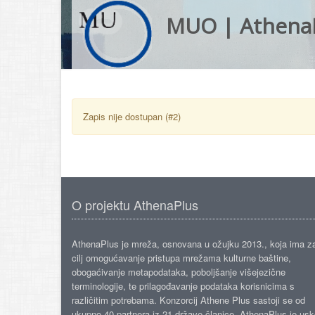
MUO | Athena
Zapis nije dostupan (#2)
O projektu AthenaPlus
AthenaPlus je mreža, osnovana u ožujku 2013., koja ima z
cilj omogućavanje pristupa mrežama kulturne baštine,
obogaćivanje metapodataka, poboljšanje višejezične
terminologije, te prilagođavanje podataka korisnicima s
različitim potrebama. Konzorcij Athene Plus sastoji se od
ukupno 40 partnera iz 21 države članice. AthenaPlus je us