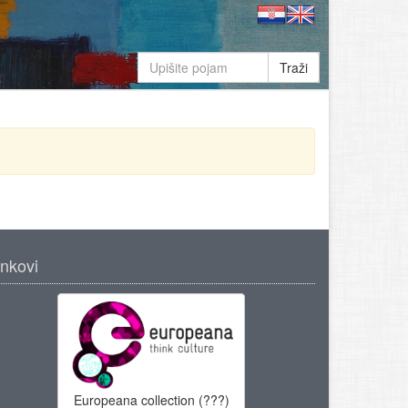
Traži
inkovi
Europeana collection (???)