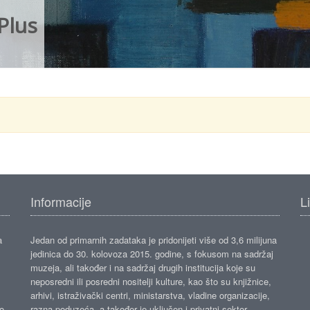
Plus
Informacije
L
a
Jedan od primarnih zadataka je pridonijeti više od 3,6 milijuna
jedinica do 30. kolovoza 2015. godine, s fokusom na sadržaj
muzeja, ali također i na sadržaj drugih institucija koje su
neposredni ili posredni nositelji kulture, kao što su knjižnice,
arhivi, istraživački centri, ministarstva, vladine organizacije,
ko
razna poduzeća, a također je uključen i privatni sektor.