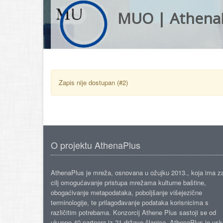
MUO | Athena
Zapis nije dostupan (#2)
O projektu AthenaPlus
AthenaPlus je mreža, osnovana u ožujku 2013., koja ima z
cilj omogućavanje pristupa mrežama kulturne baštine,
obogaćivanje metapodataka, poboljšanje višejezične
terminologije, te prilagođavanje podataka korisnicima s
različitim potrebama. Konzorcij Athene Plus sastoji se od
ukupno 40 partnera iz 21 države članice. AthenaPlus je us