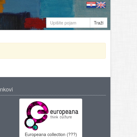
Traži
inkovi
Europeana collection (???)