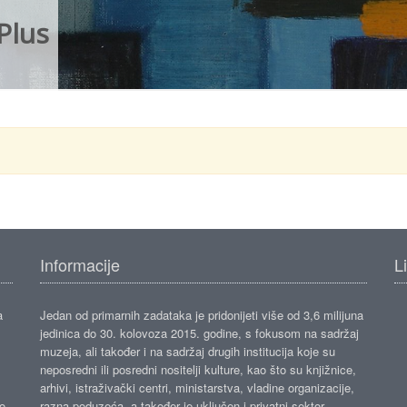
Plus
Informacije
L
a
Jedan od primarnih zadataka je pridonijeti više od 3,6 milijuna
jedinica do 30. kolovoza 2015. godine, s fokusom na sadržaj
muzeja, ali također i na sadržaj drugih institucija koje su
neposredni ili posredni nositelji kulture, kao što su knjižnice,
arhivi, istraživački centri, ministarstva, vladine organizacije,
ko
razna poduzeća, a također je uključen i privatni sektor.