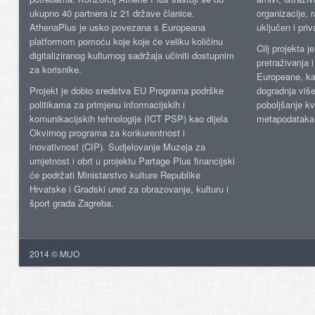
ukupno 40 partnera iz 21 države članice.
organizacije, 
AthenaPlus je usko povezana s Europeana
uključen i priv
platformom pomoću koje koje će veliku količinu
Cilj projekta 
digitaliziranog kulturnog sadržaja učiniti dostupnim
pretraživanja 
za korisnike.
Europeane, kao
Projekt je dobio sredstva EU Programa podrške
dogradnja više
politikama za primjenu informacijskih i
poboljšanje kv
komunikacijskih tehnologije (ICT PSP) kao dijela
metapodataka
Okvirnog programa za konkurentnost i
inovativnost (CIP). Sudjelovanje Muzeja za
umjetnost i obrt u projektu Partage Plus financijski
će podržati Ministarstvo kulture Republike
Hrvatske i Gradski ured za obrazovanje, kulturu i
šport grada Zagreba.
2014 © MUO