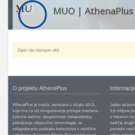
MUO | AthenaPlus
Zapis nije dostupan (#2)
O projektu AthenaPlus
Informacij
AthenaPlus je mreža, osnovana u ožujku 2013.,
Jedan od prima
koja ima za cilj omogućavanje pristupa mrežama
3,6 milijuna j
kulturne baštine, obogaćivanje metapodataka,
s fokusom na s
poboljšanje višejezične terminologije, te
sadržaj drugih 
prilagođavanje podataka korisnicima s različitim
posredni nosite
potrebama. Konzorcij Athene Plus sastoji se od
arhivi, istraži