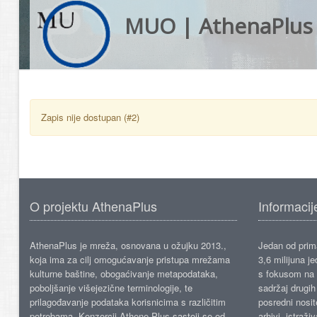
MUO | AthenaPlus
Zapis nije dostupan (#2)
O projektu AthenaPlus
Informacij
AthenaPlus je mreža, osnovana u ožujku 2013.,
Jedan od prima
koja ima za cilj omogućavanje pristupa mrežama
3,6 milijuna j
kulturne baštine, obogaćivanje metapodataka,
s fokusom na s
poboljšanje višejezične terminologije, te
sadržaj drugih 
prilagođavanje podataka korisnicima s različitim
posredni nosite
potrebama. Konzorcij Athene Plus sastoji se od
arhivi, istraži