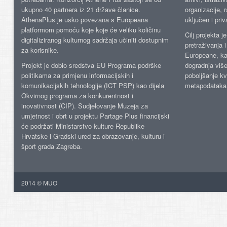
ukupno 40 partnera iz 21 države članice.
organizacije, 
AthenaPlus je usko povezana s Europeana
uključen i priv
platformom pomoću koje koje će veliku količinu
Cilj projekta 
digitaliziranog kulturnog sadržaja učiniti dostupnim
pretraživanja 
za korisnike.
Europeane, kao
Projekt je dobio sredstva EU Programa podrške
dogradnja više
politikama za primjenu informacijskih i
poboljšanje kv
komunikacijskih tehnologije (ICT PSP) kao dijela
metapodataka
Okvirnog programa za konkurentnost i
inovativnost (CIP). Sudjelovanje Muzeja za
umjetnost i obrt u projektu Partage Plus financijski
će podržati Ministarstvo kulture Republike
Hrvatske i Gradski ured za obrazovanje, kulturu i
šport grada Zagreba.
2014 © MUO