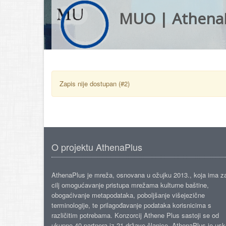
MUO | Athena
Zapis nije dostupan (#2)
O projektu AthenaPlus
AthenaPlus je mreža, osnovana u ožujku 2013., koja ima z
cilj omogućavanje pristupa mrežama kulturne baštine,
obogaćivanje metapodataka, poboljšanje višejezične
terminologije, te prilagođavanje podataka korisnicima s
različitim potrebama. Konzorcij Athene Plus sastoji se od
ukupno 40 partnera iz 21 države članice. AthenaPlus je us