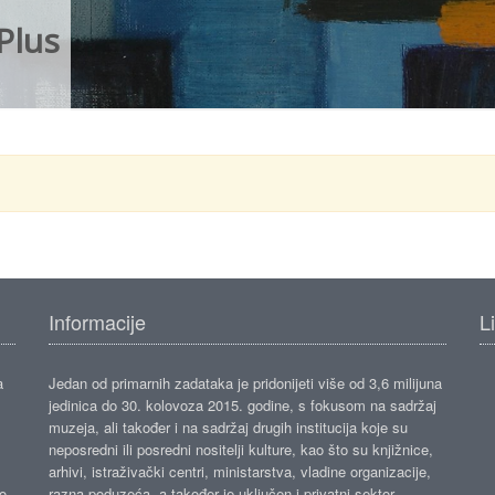
Plus
Informacije
L
a
Jedan od primarnih zadataka je pridonijeti više od 3,6 milijuna
jedinica do 30. kolovoza 2015. godine, s fokusom na sadržaj
muzeja, ali također i na sadržaj drugih institucija koje su
neposredni ili posredni nositelji kulture, kao što su knjižnice,
arhivi, istraživački centri, ministarstva, vladine organizacije,
ko
razna poduzeća, a također je uključen i privatni sektor.