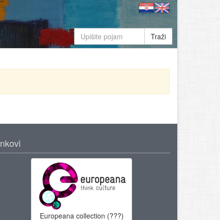
Traži
inkovi
Europeana collection (???)