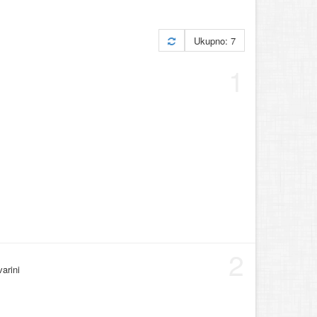
Ukupno: 7
1
2
varini