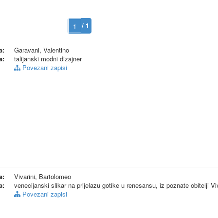
/ 1
a:
Garavani, Valentino
a:
talijanski modni dizajner
Povezani zapisi
a:
Vivarini, Bartolomeo
a:
venecijanski slikar na prijelazu gotike u renesansu, iz poznate obitelji Vi
Povezani zapisi