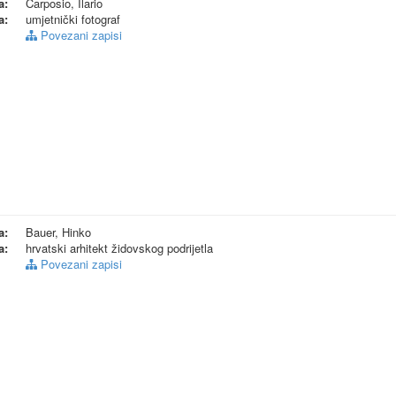
a:
Carposio, Ilario
a:
umjetnički fotograf
Povezani zapisi
a:
Bauer, Hinko
a:
hrvatski arhitekt židovskog podrijetla
Povezani zapisi