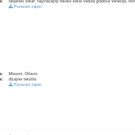
a:
talijanski slikar; najznačajniji rokoko slikar veduta gradova Venecije, R
Povezani zapisi
a:
Missoni, Ottavio
a:
dizajner tekstila
Povezani zapisi