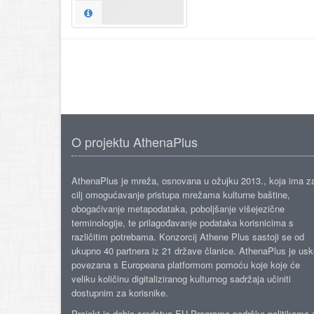
O projektu AthenaPlus
AthenaPlus je mreža, osnovana u ožujku 2013., koja ima z
cilj omogućavanje pristupa mrežama kulturne baštine,
obogaćivanje metapodataka, poboljšanje višejezične
terminologije, te prilagođavanje podataka korisnicima s
različitim potrebama. Konzorcij Athene Plus sastoji se od
ukupno 40 partnera iz 21 države članice. AthenaPlus je us
povezana s Europeana platformom pomoću koje koje će
veliku količinu digitaliziranog kulturnog sadržaja učiniti
dostupnim za korisnike.
Projekt je dobio sredstva EU Programa podrške politikama 