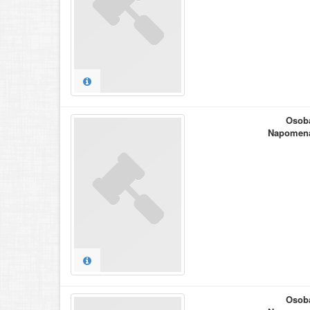
Osob
Napomen
Osob