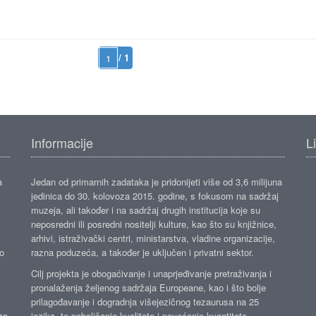
/ 1
Informacije
L
a
Jedan od primarnih zadataka je pridonijeti više od 3,6 milijuna
jedinica do 30. kolovoza 2015. godine, s fokusom na sadržaj
muzeja, ali također i na sadržaj drugih institucija koje su
neposredni ili posredni nositelji kulture, kao što su knjižnice,
arhivi, istraživački centri, ministarstva, vladine organizacije,
ko
razna poduzeća, a također je uključen i privatni sektor.
Cilj projekta je obogaćivanje i unaprjeđivanje pretraživanja i
pronalaženja željenog sadržaja Europeane, kao i što bolje
prilagođavanje i dogradnja višejezičnog tezaurusa na 25
za
jezika, te poboljšanje kvalitete i povećanje kvantitete