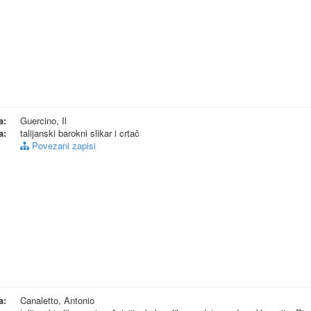
a:
Guercino, Il
a:
talijanski barokni slikar i crtač
Povezani zapisi
a:
Canaletto, Antonio