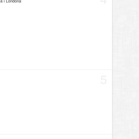
ima i Londona
5