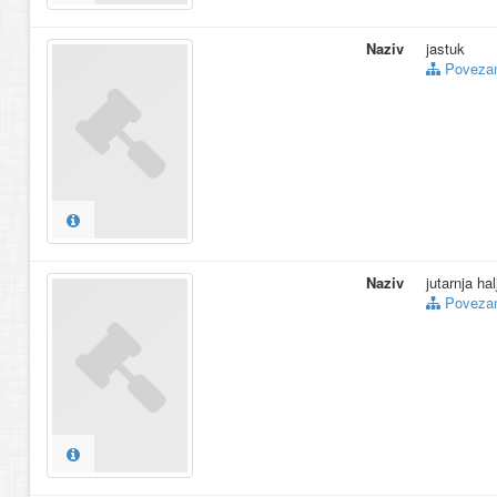
Naziv
jastuk
Povezani
Naziv
jutarnja hal
Povezani