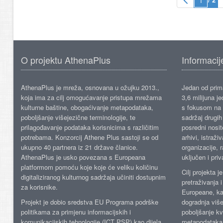
O projektu AthenaPlus
Informacij
AthenaPlus je mreža, osnovana u ožujku 2013.,
Jedan od prima
koja ima za cilj omogućavanje pristupa mrežama
3,6 milijuna j
kulturne baštine, obogaćivanje metapodataka,
s fokusom na s
poboljšanje višejezične terminologije, te
sadržaj drugih 
prilagođavanje podataka korisnicima s različitim
posredni nosite
potrebama. Konzorcij Athene Plus sastoji se od
arhivi, istraži
ukupno 40 partnera iz 21 države članice.
organizacije, 
AthenaPlus je usko povezana s Europeana
uključen i priv
platformom pomoću koje koje će veliku količinu
Cilj projekta 
digitaliziranog kulturnog sadržaja učiniti dostupnim
pretraživanja 
za korisnike.
Europeane, kao
Projekt je dobio sredstva EU Programa podrške
dogradnja više
politikama za primjenu informacijskih i
poboljšanje kv
komunikacijskih tehnologije (ICT PSP) kao dijela
metapodataka