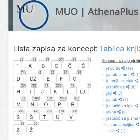
MUO | AthenaPlus
Lista zapisa za koncept:
Tablica knj
2
43
76
27
54
1
Koncepti s najbrojnij
"
A
B
C
Č
Ć
1.
jelovnik
(19)
74
5
22
60
39
2.
jastuk oltarni
(1
D
DŽ
E
F
G
3.
jutarnji haljetak
20
32
11
263
49
1
4.
jastučnica
(8)
H
I
J
K
L
LJ
5.
jad
(7)
67
106
101
253
61
6.
jastuk
(7)
M
N
O
P
R
7.
jastučić za igle
210
42
75
73
88
8.
jakna
(2)
S
Š
T
U
V
9.
jastučić za pisma
55
22
10.
jutarnja haljina
Z
Ž
11.
jaje
(1)