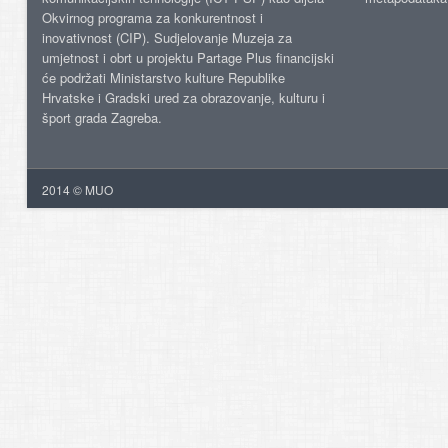
Okvirnog programa za konkurentnost i
inovativnost (CIP). Sudjelovanje Muzeja za
umjetnost i obrt u projektu Partage Plus financijski
će podržati Ministarstvo kulture Republike
Hrvatske i Gradski ured za obrazovanje, kulturu i
šport grada Zagreba.
2014 © MUO