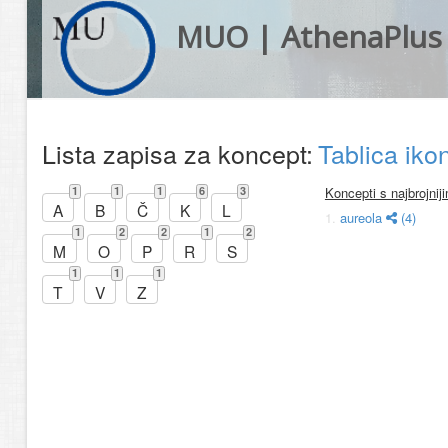
MUO | AthenaPlus
Lista zapisa za koncept:
Tablica iko
1
1
1
6
3
Koncepti s najbrojni
A
B
Č
K
L
1.
aureola
(4)
1
2
2
1
2
M
O
P
R
S
1
1
1
T
V
Z