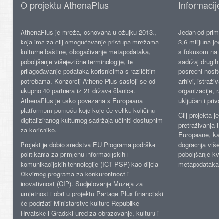
O projektu AthenaPlus
Informacij
AthenaPlus je mreža, osnovana u ožujku 2013.,
Jedan od prima
koja ima za cilj omogućavanje pristupa mrežama
3,6 milijuna j
kulturne baštine, obogaćivanje metapodataka,
s fokusom na s
poboljšanje višejezične terminologije, te
sadržaj drugih 
prilagođavanje podataka korisnicima s različitim
posredni nosite
potrebama. Konzorcij Athene Plus sastoji se od
arhivi, istraži
ukupno 40 partnera iz 21 države članice.
organizacije, 
AthenaPlus je usko povezana s Europeana
uključen i priv
platformom pomoću koje koje će veliku količinu
Cilj projekta 
digitaliziranog kulturnog sadržaja učiniti dostupnim
pretraživanja 
za korisnike.
Europeane, kao
Projekt je dobio sredstva EU Programa podrške
dogradnja više
politikama za primjenu informacijskih i
poboljšanje kv
komunikacijskih tehnologije (ICT PSP) kao dijela
metapodataka
Okvirnog programa za konkurentnost i
inovativnost (CIP). Sudjelovanje Muzeja za
umjetnost i obrt u projektu Partage Plus financijski
će podržati Ministarstvo kulture Republike
Hrvatske i Gradski ured za obrazovanje, kulturu i