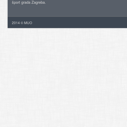
šport grada Zagreba.
2014 © MUO