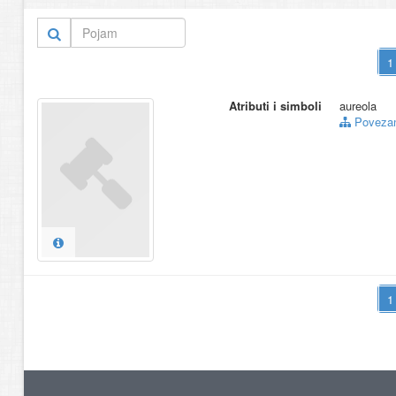
Atributi i simboli
aureola
Povezani