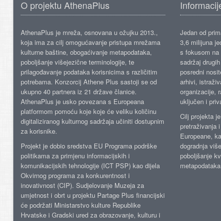
O projektu AthenaPlus
Informacij
AthenaPlus je mreža, osnovana u ožujku 2013.,
Jedan od prima
koja ima za cilj omogućavanje pristupa mrežama
3,6 milijuna j
kulturne baštine, obogaćivanje metapodataka,
s fokusom na s
poboljšanje višejezične terminologije, te
sadržaj drugih 
prilagođavanje podataka korisnicima s različitim
posredni nosite
potrebama. Konzorcij Athene Plus sastoji se od
arhivi, istraži
ukupno 40 partnera iz 21 države članice.
organizacije, 
AthenaPlus je usko povezana s Europeana
uključen i priv
platformom pomoću koje koje će veliku količinu
Cilj projekta 
digitaliziranog kulturnog sadržaja učiniti dostupnim
pretraživanja 
za korisnike.
Europeane, kao
Projekt je dobio sredstva EU Programa podrške
dogradnja više
politikama za primjenu informacijskih i
poboljšanje kv
komunikacijskih tehnologije (ICT PSP) kao dijela
metapodataka
Okvirnog programa za konkurentnost i
inovativnost (CIP). Sudjelovanje Muzeja za
umjetnost i obrt u projektu Partage Plus financijski
će podržati Ministarstvo kulture Republike
Hrvatske i Gradski ured za obrazovanje, kulturu i