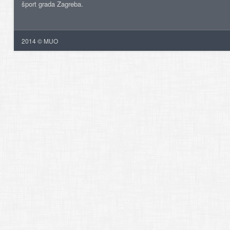
šport grada Zagreba.
2014 © MUO