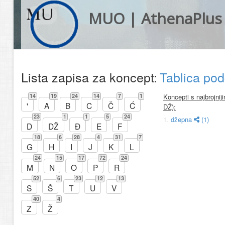
MUO | AthenaPlus
Lista zapisa za koncept:
Tablica po
14
19
24
14
7
1
Koncepti s najbrojni
'
A
B
C
Č
Ć
DŽ):
23
1
1
5
24
1.
džepna
(1)
D
DŽ
Đ
E
F
18
6
28
4
31
7
G
H
I
J
K
L
24
15
17
72
24
M
N
O
P
R
52
6
23
12
13
S
Š
T
U
V
40
4
Z
Ž