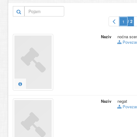
13.
navikula
(1)
14.
naviculla
(1)
15.
noćni
(1)
/ 2
Naziv
noćna sce
Povezani
Naziv
negat
Povezani