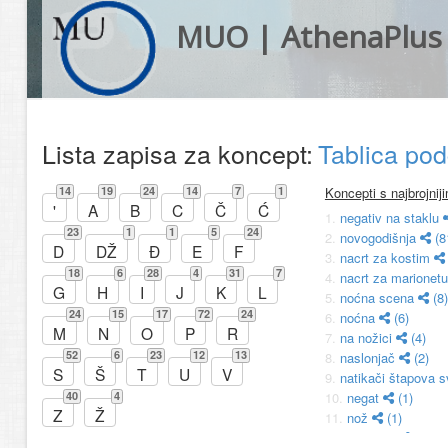
MUO | AthenaPlus
Lista zapisa za koncept:
Tablica po
14
19
24
14
7
1
Koncepti s najbrojni
'
A
B
C
Č
Ć
1.
negativ na staklu
23
1
1
5
24
2.
novogodišnja
(8
D
DŽ
Đ
E
F
3.
nacrt za kostim
18
6
28
4
31
7
4.
nacrt za marionet
G
H
I
J
K
L
5.
noćna scena
(8)
24
15
17
72
24
6.
noćna
(6)
M
N
O
P
R
7.
na nožici
(4)
52
6
23
12
13
8.
naslonjač
(2)
S
Š
T
U
V
9.
natikači štapova s
40
4
10.
negat
(1)
Z
Ž
11.
nož
(1)
12.
navicula
(1)