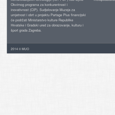
Okvirnog programa za konkurentnost i
inovativnost (CIP). Sudjelovanje Muzeja za
umjetnost i obrt u projektu Partage Plus financijski
će podržati Ministarstvo kulture Republike
Hrvatske i Gradski ured za obrazovanje, kulturu i
šport grada Zagreba.
2014 © MUO