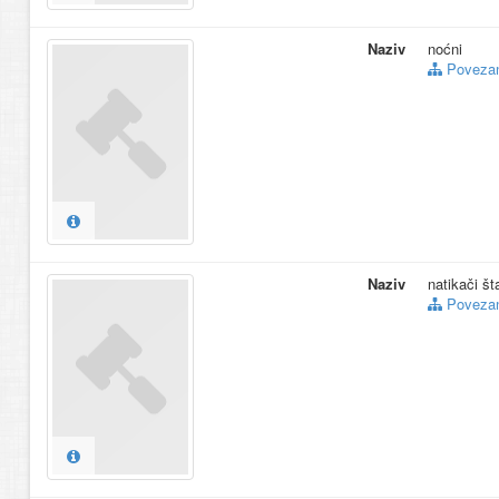
Naziv
noćni
Povezani
Naziv
natikači št
Povezani