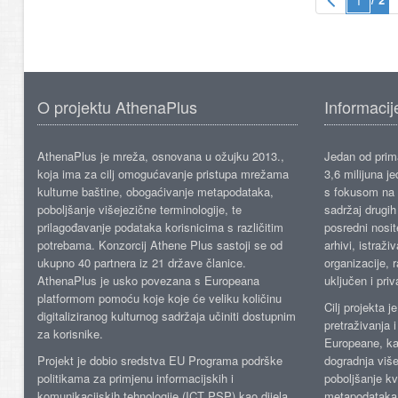
O projektu AthenaPlus
Informacij
AthenaPlus je mreža, osnovana u ožujku 2013.,
Jedan od prima
koja ima za cilj omogućavanje pristupa mrežama
3,6 milijuna j
kulturne baštine, obogaćivanje metapodataka,
s fokusom na s
poboljšanje višejezične terminologije, te
sadržaj drugih 
prilagođavanje podataka korisnicima s različitim
posredni nosite
potrebama. Konzorcij Athene Plus sastoji se od
arhivi, istraži
ukupno 40 partnera iz 21 države članice.
organizacije, 
AthenaPlus je usko povezana s Europeana
uključen i priv
platformom pomoću koje koje će veliku količinu
Cilj projekta 
digitaliziranog kulturnog sadržaja učiniti dostupnim
pretraživanja 
za korisnike.
Europeane, kao
Projekt je dobio sredstva EU Programa podrške
dogradnja više
politikama za primjenu informacijskih i
poboljšanje kv
komunikacijskih tehnologije (ICT PSP) kao dijela
metapodataka