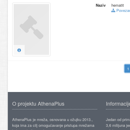
Naziv
hematit
Povezani
O projektu AthenaPlus
Informacij
AthenaPlus je mreža, osnovana u ožujku 2013.,
Jedan od prima
koja ima za cilj omogućavanje pristupa mrežama
3,6 milijuna j