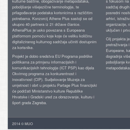
kulturne baštine, obogaćivanje metapodataka,
s fokusom na s
poboljšanje višejezične terminologije, te
sadržaj drugih 
prilagođavanje podataka korisnicima s različitim
posredni nosite
potrebama. Konzorcij Athene Plus sastoji se od
arhivi, istraži
ukupno 40 partnera iz 21 države članice.
organizacije, 
AthenaPlus je usko povezana s Europeana
uključen i priv
platformom pomoću koje koje će veliku količinu
Cilj projekta 
digitaliziranog kulturnog sadržaja učiniti dostupnim
pretraživanja 
za korisnike.
Europeane, kao
Projekt je dobio sredstva EU Programa podrške
dogradnja više
politikama za primjenu informacijskih i
poboljšanje kv
komunikacijskih tehnologije (ICT PSP) kao dijela
metapodataka
Okvirnog programa za konkurentnost i
inovativnost (CIP). Sudjelovanje Muzeja za
umjetnost i obrt u projektu Partage Plus financijski
će podržati Ministarstvo kulture Republike
Hrvatske i Gradski ured za obrazovanje, kulturu i
šport grada Zagreba.
2014 © MUO