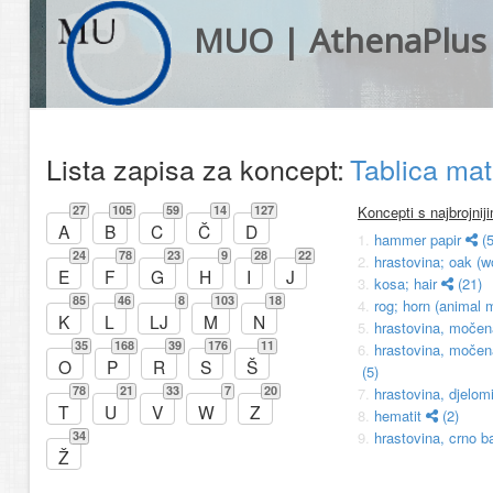
MUO | AthenaPlus
Lista zapisa za koncept:
Tablica mat
27
105
59
14
127
Koncepti s najbrojni
A
B
C
Č
D
1.
hammer papir
(5
24
78
23
9
28
22
2.
hrastovina; oak (
E
F
G
H
I
J
3.
kosa; hair
(21)
85
46
8
103
18
4.
rog; horn (animal 
K
L
LJ
M
N
5.
hrastovina, moče
35
168
39
176
11
6.
hrastovina, močena
O
P
R
S
Š
(5)
78
21
33
7
20
7.
hrastovina, djelo
T
U
V
W
Z
8.
hematit
(2)
34
9.
hrastovina, crno 
Ž