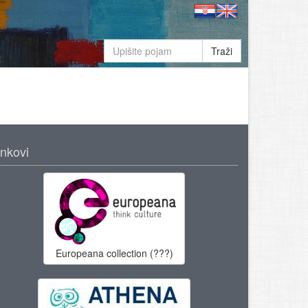
Traži
inkovi
Europeana collection (???)