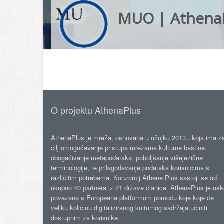
MUO | Athena
O projektu AthenaPlus
AthenaPlus je mreža, osnovana u ožujku 2013., koja ima z
cilj omogućavanje pristupa mrežama kulturne baštine,
obogaćivanje metapodataka, poboljšanje višejezične
terminologije, te prilagođavanje podataka korisnicima s
različitim potrebama. Konzorcij Athene Plus sastoji se od
ukupno 40 partnera iz 21 države članice. AthenaPlus je us
povezana s Europeana platformom pomoću koje koje će
veliku količinu digitaliziranog kulturnog sadržaja učiniti
dostupnim za korisnike.