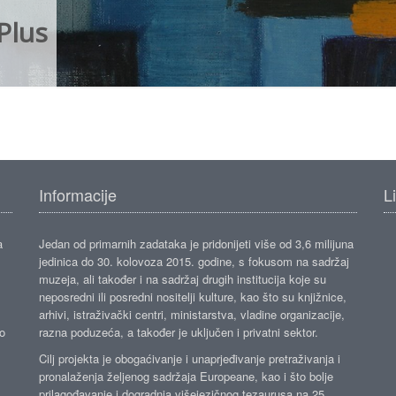
Plus
Informacije
L
a
Jedan od primarnih zadataka je pridonijeti više od 3,6 milijuna
jedinica do 30. kolovoza 2015. godine, s fokusom na sadržaj
muzeja, ali također i na sadržaj drugih institucija koje su
neposredni ili posredni nositelji kulture, kao što su knjižnice,
arhivi, istraživački centri, ministarstva, vladine organizacije,
ko
razna poduzeća, a također je uključen i privatni sektor.
Cilj projekta je obogaćivanje i unaprjeđivanje pretraživanja i
pronalaženja željenog sadržaja Europeane, kao i što bolje
prilagođavanje i dogradnja višejezičnog tezaurusa na 25