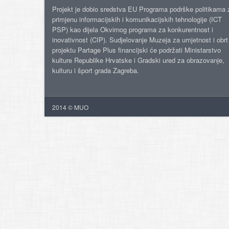
Projekt je dobio sredstva EU Programa podrške politikama 
primjenu informacijskih i komunikacijskih tehnologije (ICT
PSP) kao dijela Okvirnog programa za konkurentnost i
inovativnost (CIP). Sudjelovanje Muzeja za umjetnost i obrt
projektu Partage Plus financijski će podržati Ministarstvo
kulture Republike Hrvatske i Gradski ured za obrazovanje,
kulturu i šport grada Zagreba.
2014 © MUO