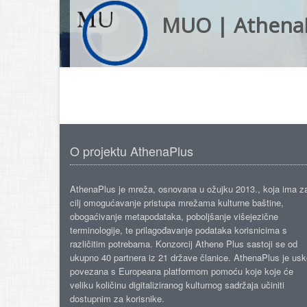
MUO | Athena
O projektu AthenaPlus
AthenaPlus je mreža, osnovana u ožujku 2013., koja ima z
cilj omogućavanje pristupa mrežama kulturne baštine,
obogaćivanje metapodataka, poboljšanje višejezične
terminologije, te prilagođavanje podataka korisnicima s
različitim potrebama. Konzorcij Athene Plus sastoji se od
ukupno 40 partnera iz 21 države članice. AthenaPlus je us
povezana s Europeana platformom pomoću koje koje će
veliku količinu digitaliziranog kulturnog sadržaja učiniti
dostupnim za korisnike.