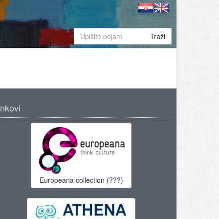
Traži
inkovi
Europeana collection (???)