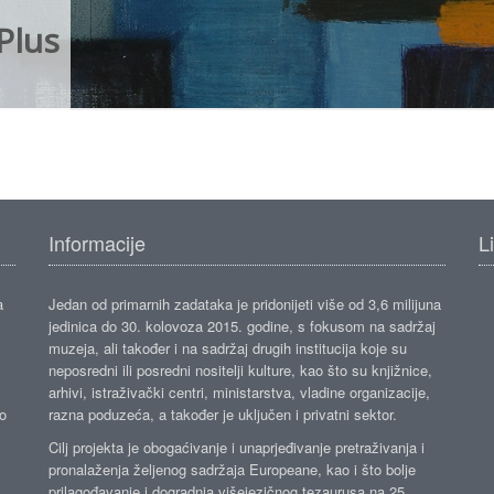
Plus
Informacije
L
a
Jedan od primarnih zadataka je pridonijeti više od 3,6 milijuna
jedinica do 30. kolovoza 2015. godine, s fokusom na sadržaj
muzeja, ali također i na sadržaj drugih institucija koje su
neposredni ili posredni nositelji kulture, kao što su knjižnice,
arhivi, istraživački centri, ministarstva, vladine organizacije,
ko
razna poduzeća, a također je uključen i privatni sektor.
Cilj projekta je obogaćivanje i unaprjeđivanje pretraživanja i
pronalaženja željenog sadržaja Europeane, kao i što bolje
prilagođavanje i dogradnja višejezičnog tezaurusa na 25