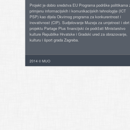
Projekt je dobio sredstva EU Programa podrške politikama 
primjenu informacijskih i komunikacijskih tehnologije (ICT
PSP) kao dijela Okvirnog programa za konkurentnost i
inovativnost (CIP). Sudjelovanje Muzeja za umjetnost i obrt
projektu Partage Plus financijski će podržati Ministarstvo
kulture Republike Hrvatske i Gradski ured za obrazovanje,
kulturu i šport grada Zagreba.
2014 © MUO