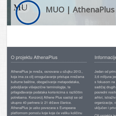
MUO | AthenaPlus
O projektu AthenaPlus
Informacij
AthenaPlus je mreža, osnovana u ožujku 2013.,
Jedan od prima
koja ima za cilj omogućavanje pristupa mrežama
3,6 milijuna j
kulturne baštine, obogaćivanje metapodataka,
s fokusom na s
poboljšanje višejezične terminologije, te
sadržaj drugih 
prilagođavanje podataka korisnicima s različitim
posredni nosite
potrebama. Konzorcij Athene Plus sastoji se od
arhivi, istraži
ukupno 40 partnera iz 21 države članice.
organizacije, 
AthenaPlus je usko povezana s Europeana
uključen i priv
platformom pomoću koje koje će veliku količinu
Cilj projekta 