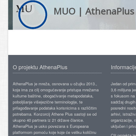
MUO | AthenaPlus
O projektu AthenaPlus
Informacij
AthenaPlus je mreža, osnovana u ožujku 2013.,
Jedan od prima
koja ima za cilj omogućavanje pristupa mrežama
3,6 milijuna j
kulturne baštine, obogaćivanje metapodataka,
s fokusom na s
poboljšanje višejezične terminologije, te
sadržaj drugih 
prilagođavanje podataka korisnicima s različitim
posredni nosite
potrebama. Konzorcij Athene Plus sastoji se od
arhivi, istraži
ukupno 40 partnera iz 21 države članice.
organizacije, 
AthenaPlus je usko povezana s Europeana
uključen i priv
platformom pomoću koje koje će veliku količinu
Cilj projekta 