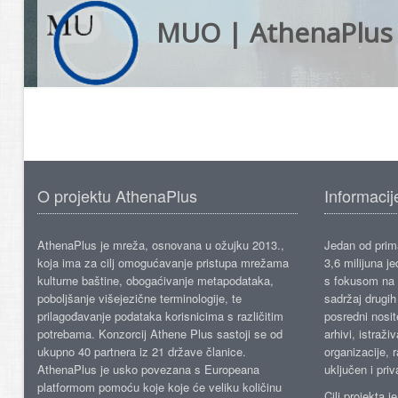
MUO | AthenaPlus
O projektu AthenaPlus
Informacij
AthenaPlus je mreža, osnovana u ožujku 2013.,
Jedan od prima
koja ima za cilj omogućavanje pristupa mrežama
3,6 milijuna j
kulturne baštine, obogaćivanje metapodataka,
s fokusom na s
poboljšanje višejezične terminologije, te
sadržaj drugih 
prilagođavanje podataka korisnicima s različitim
posredni nosite
potrebama. Konzorcij Athene Plus sastoji se od
arhivi, istraži
ukupno 40 partnera iz 21 države članice.
organizacije, 
AthenaPlus je usko povezana s Europeana
uključen i priv
platformom pomoću koje koje će veliku količinu
Cilj projekta 