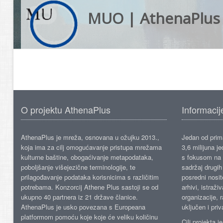
MUO | AthenaPlus
O projektu AthenaPlus
Informacij
AthenaPlus je mreža, osnovana u ožujku 2013.,
Jedan od prima
koja ima za cilj omogućavanje pristupa mrežama
3,6 milijuna j
kulturne baštine, obogaćivanje metapodataka,
s fokusom na s
poboljšanje višejezične terminologije, te
sadržaj drugih 
prilagođavanje podataka korisnicima s različitim
posredni nosite
potrebama. Konzorcij Athene Plus sastoji se od
arhivi, istraži
ukupno 40 partnera iz 21 države članice.
organizacije, 
AthenaPlus je usko povezana s Europeana
uključen i priv
platformom pomoću koje koje će veliku količinu
Cilj projekta 