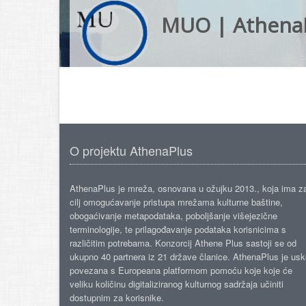
MUO | Athena
O projektu AthenaPlus
AthenaPlus je mreža, osnovana u ožujku 2013., koja ima z
cilj omogućavanje pristupa mrežama kulturne baštine,
obogaćivanje metapodataka, poboljšanje višejezične
terminologije, te prilagođavanje podataka korisnicima s
različitim potrebama. Konzorcij Athene Plus sastoji se od
ukupno 40 partnera iz 21 države članice. AthenaPlus je us
povezana s Europeana platformom pomoću koje koje će
veliku količinu digitaliziranog kulturnog sadržaja učiniti
dostupnim za korisnike.