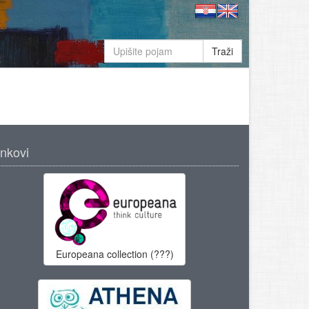
Traži
inkovi
Europeana collection (???)