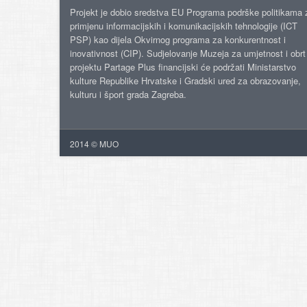
Projekt je dobio sredstva EU Programa podrške politikama 
primjenu informacijskih i komunikacijskih tehnologije (ICT
PSP) kao dijela Okvirnog programa za konkurentnost i
inovativnost (CIP). Sudjelovanje Muzeja za umjetnost i obrt
projektu Partage Plus financijski će podržati Ministarstvo
kulture Republike Hrvatske i Gradski ured za obrazovanje,
kulturu i šport grada Zagreba.
2014 © MUO