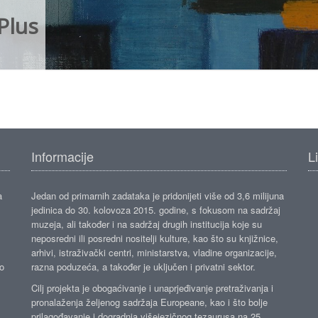
Plus
Informacije
L
a
Jedan od primarnih zadataka je pridonijeti više od 3,6 milijuna
jedinica do 30. kolovoza 2015. godine, s fokusom na sadržaj
muzeja, ali također i na sadržaj drugih institucija koje su
neposredni ili posredni nositelji kulture, kao što su knjižnice,
arhivi, istraživački centri, ministarstva, vladine organizacije,
ko
razna poduzeća, a također je uključen i privatni sektor.
Cilj projekta je obogaćivanje i unaprjeđivanje pretraživanja i
pronalaženja željenog sadržaja Europeane, kao i što bolje
prilagođavanje i dogradnja višejezičnog tezaurusa na 25