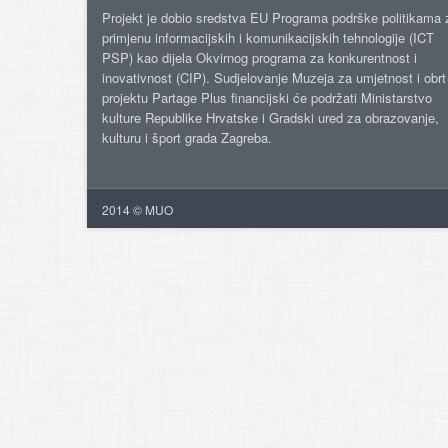
Projekt je dobio sredstva EU Programa podrške politikama 
primjenu informacijskih i komunikacijskih tehnologije (ICT
PSP) kao dijela Okvirnog programa za konkurentnost i
inovativnost (CIP). Sudjelovanje Muzeja za umjetnost i obrt
projektu Partage Plus financijski će podržati Ministarstvo
kulture Republike Hrvatske i Gradski ured za obrazovanje,
kulturu i šport grada Zagreba.
2014 © MUO