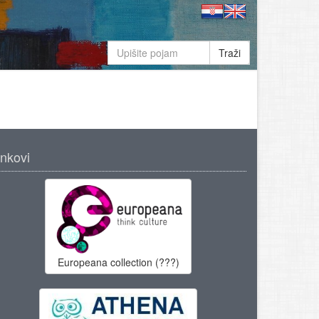
Traži
inkovi
Europeana collection (???)