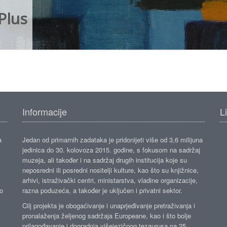
Plus
Informacije
L
a
Jedan od primarnih zadataka je pridonijeti više od 3,6 milijuna
jedinica do 30. kolovoza 2015. godine, s fokusom na sadržaj
muzeja, ali također i na sadržaj drugih institucija koje su
neposredni ili posredni nositelji kulture, kao što su knjižnice,
arhivi, istraživački centri, ministarstva, vladine organizacije,
ko
razna poduzeća, a također je uključen i privatni sektor.
Cilj projekta je obogaćivanje i unaprjeđivanje pretraživanja i
pronalaženja željenog sadržaja Europeane, kao i što bolje
prilagođavanje i dogradnja višejezičnog tezaurusa na 25