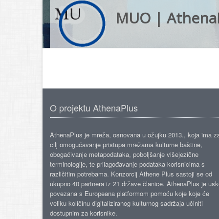
MUO | Athena
O projektu AthenaPlus
AthenaPlus je mreža, osnovana u ožujku 2013., koja ima z
cilj omogućavanje pristupa mrežama kulturne baštine,
obogaćivanje metapodataka, poboljšanje višejezične
terminologije, te prilagođavanje podataka korisnicima s
različitim potrebama. Konzorcij Athene Plus sastoji se od
ukupno 40 partnera iz 21 države članice. AthenaPlus je us
povezana s Europeana platformom pomoću koje koje će
veliku količinu digitaliziranog kulturnog sadržaja učiniti
dostupnim za korisnike.