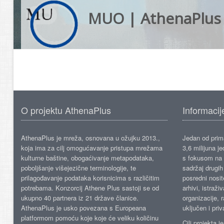
MUO | AthenaPlus
O projektu AthenaPlus
Informacij
AthenaPlus je mreža, osnovana u ožujku 2013.,
Jedan od prima
koja ima za cilj omogućavanje pristupa mrežama
3,6 milijuna j
kulturne baštine, obogaćivanje metapodataka,
s fokusom na s
poboljšanje višejezične terminologije, te
sadržaj drugih 
prilagođavanje podataka korisnicima s različitim
posredni nosite
potrebama. Konzorcij Athene Plus sastoji se od
arhivi, istraži
ukupno 40 partnera iz 21 države članice.
organizacije, 
AthenaPlus je usko povezana s Europeana
uključen i priv
platformom pomoću koje koje će veliku količinu
Cilj projekta 