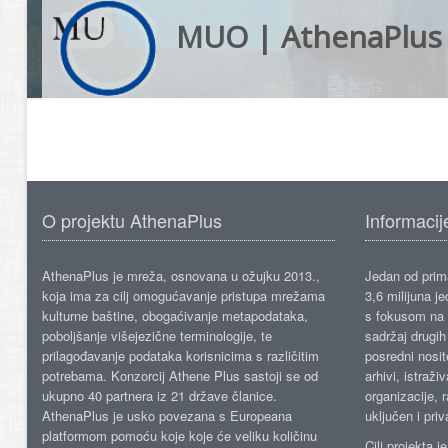
MUO | AthenaPlus
O projektu AthenaPlus
Informacij
AthenaPlus je mreža, osnovana u ožujku 2013.,
Jedan od prima
koja ima za cilj omogućavanje pristupa mrežama
3,6 milijuna j
kulturne baštine, obogaćivanje metapodataka,
s fokusom na s
poboljšanje višejezične terminologije, te
sadržaj drugih 
prilagođavanje podataka korisnicima s različitim
posredni nosite
potrebama. Konzorcij Athene Plus sastoji se od
arhivi, istraži
ukupno 40 partnera iz 21 države članice.
organizacije, 
AthenaPlus je usko povezana s Europeana
uključen i priv
platformom pomoću koje koje će veliku količinu
Cilj projekta 