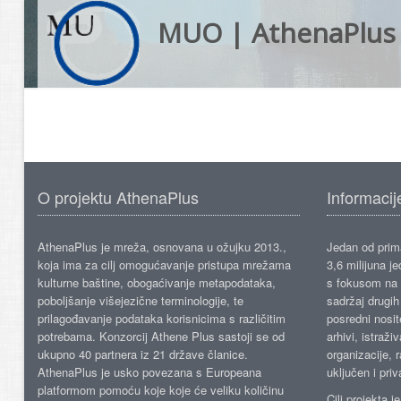
MUO | AthenaPlus
O projektu AthenaPlus
Informacij
AthenaPlus je mreža, osnovana u ožujku 2013.,
Jedan od prima
koja ima za cilj omogućavanje pristupa mrežama
3,6 milijuna j
kulturne baštine, obogaćivanje metapodataka,
s fokusom na s
poboljšanje višejezične terminologije, te
sadržaj drugih 
prilagođavanje podataka korisnicima s različitim
posredni nosite
potrebama. Konzorcij Athene Plus sastoji se od
arhivi, istraži
ukupno 40 partnera iz 21 države članice.
organizacije, 
AthenaPlus je usko povezana s Europeana
uključen i priv
platformom pomoću koje koje će veliku količinu
Cilj projekta 