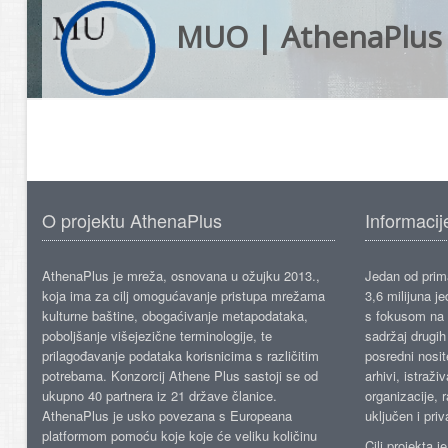
MUO | AthenaPlus
O projektu AthenaPlus
Informacij
AthenaPlus je mreža, osnovana u ožujku 2013.,
Jedan od prima
koja ima za cilj omogućavanje pristupa mrežama
3,6 milijuna j
kulturne baštine, obogaćivanje metapodataka,
s fokusom na s
poboljšanje višejezične terminologije, te
sadržaj drugih 
prilagođavanje podataka korisnicima s različitim
posredni nosite
potrebama. Konzorcij Athene Plus sastoji se od
arhivi, istraži
ukupno 40 partnera iz 21 države članice.
organizacije, 
AthenaPlus je usko povezana s Europeana
uključen i priv
platformom pomoću koje koje će veliku količinu
Cilj projekta 