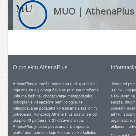
MUO | AthenaPlus
O projektu AthenaPlus
Informacij
AthenaPlus je mreža, osnovana u ožujku 2013.,
Jedan od prima
koja ima za cilj omogućavanje pristupa mrežama
3,6 milijuna j
kulturne baštine, obogaćivanje metapodataka,
s fokusom na s
poboljšanje višejezične terminologije, te
sadržaj drugih 
prilagođavanje podataka korisnicima s različitim
posredni nosite
potrebama. Konzorcij Athene Plus sastoji se od
arhivi, istraži
ukupno 40 partnera iz 21 države članice.
organizacije, 
AthenaPlus je usko povezana s Europeana
uključen i priv
platformom pomoću koje koje će veliku količinu
Cilj projekta 