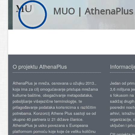
MUO | AthenaPlus
O projektu AthenaPlus
Informacij
AthenaPlus je mreža, osnovana u ožujku 2013.,
Jedan od prima
koja ima za cilj omogućavanje pristupa mrežama
3,6 milijuna j
kulturne baštine, obogaćivanje metapodataka,
s fokusom na s
poboljšanje višejezične terminologije, te
sadržaj drugih 
prilagođavanje podataka korisnicima s različitim
posredni nosite
potrebama. Konzorcij Athene Plus sastoji se od
arhivi, istraži
ukupno 40 partnera iz 21 države članice.
organizacije, 
AthenaPlus je usko povezana s Europeana
uključen i priv
platformom pomoću koje koje će veliku količinu
Cilj projekta 