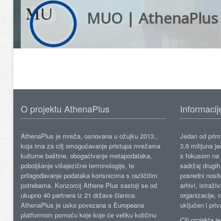
MUO | AthenaPlus
O projektu AthenaPlus
Informacij
AthenaPlus je mreža, osnovana u ožujku 2013.,
Jedan od prima
koja ima za cilj omogućavanje pristupa mrežama
3,6 milijuna j
kulturne baštine, obogaćivanje metapodataka,
s fokusom na s
poboljšanje višejezične terminologije, te
sadržaj drugih 
prilagođavanje podataka korisnicima s različitim
posredni nosite
potrebama. Konzorcij Athene Plus sastoji se od
arhivi, istraži
ukupno 40 partnera iz 21 države članice.
organizacije, 
AthenaPlus je usko povezana s Europeana
uključen i priv
platformom pomoću koje koje će veliku količinu
Cilj projekta 