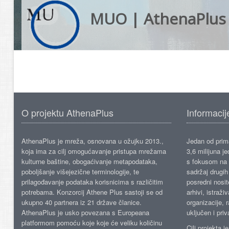
MUO | AthenaPlus
O projektu AthenaPlus
Informacij
AthenaPlus je mreža, osnovana u ožujku 2013.,
Jedan od prima
koja ima za cilj omogućavanje pristupa mrežama
3,6 milijuna j
kulturne baštine, obogaćivanje metapodataka,
s fokusom na s
poboljšanje višejezične terminologije, te
sadržaj drugih 
prilagođavanje podataka korisnicima s različitim
posredni nosite
potrebama. Konzorcij Athene Plus sastoji se od
arhivi, istraži
ukupno 40 partnera iz 21 države članice.
organizacije, 
AthenaPlus je usko povezana s Europeana
uključen i priv
platformom pomoću koje koje će veliku količinu
Cilj projekta 