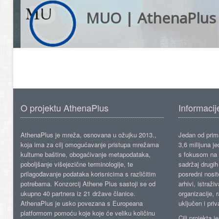
MUO | AthenaPlus
O projektu AthenaPlus
Informacij
AthenaPlus je mreža, osnovana u ožujku 2013.,
Jedan od prima
koja ima za cilj omogućavanje pristupa mrežama
3,6 milijuna j
kulturne baštine, obogaćivanje metapodataka,
s fokusom na s
poboljšanje višejezične terminologije, te
sadržaj drugih 
prilagođavanje podataka korisnicima s različitim
posredni nosite
potrebama. Konzorcij Athene Plus sastoji se od
arhivi, istraži
ukupno 40 partnera iz 21 države članice.
organizacije, 
AthenaPlus je usko povezana s Europeana
uključen i priv
platformom pomoću koje koje će veliku količinu
Cilj projekta 